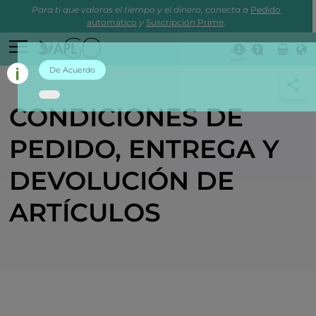
Para ti que valoras el tiempo y el dinero, conecta a
Pedido
automático
y
Suscripción Prime
.
Iniciar
sesión
De Acuerdo
CONDICIONES DE
PEDIDO, ENTREGA Y
DEVOLUCIÓN DE
ARTÍCULOS