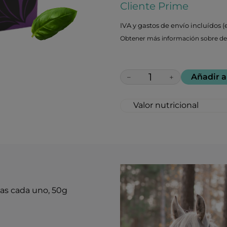
Cliente Prime
IVA y gastos de envío incluídos (
Obtener más información sobre des
Añadir a
−
+
Valor nutricional
Porción: 1 pastilla
Porciones por envase
Cantidad por porció
Calorías 6
Carbohidratos 2g 1%*
Azúcares totales 1g †
Incluye 1g de azúcar
*Los valores diarios 
llas cada uno, 50g
2.000 calorías.
†Valor diario no esta