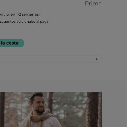
Prime
envío: en 1-2 semanas)
cuentos adicionales al pagar
 la cesta
: 30
n: %DV %VD
es añadidos 2%*
porcentuales se basan en una dieta de
blecido