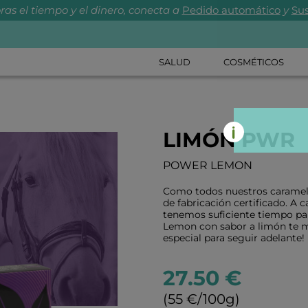
ras el tiempo y el dinero, conecta a
Pedido automático
y
Sus
SALUD
COSMÉTICOS
LIMÓN PWR
POWER LEMON
Como todos nuestros caramel
de fabricación certificado. A 
tenemos suficiente tiempo pa
Lemon con sabor a limón te m
especial para seguir adelante!
27.50 €
(55 €/100g)