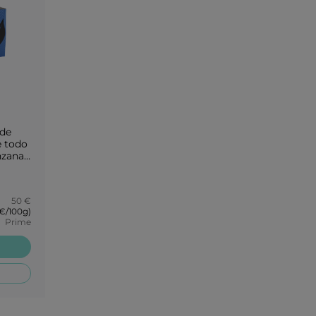
 de
e todo
nzana
a una
ve a
50 €
 €/100g)
Prime