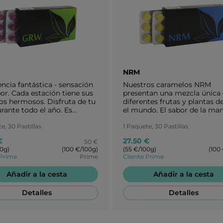
NRM
ncia fantástica - sensación
Nuestros caramelos NRM
or. Cada estación tiene sus
presentan una mezcla única
os hermosos. Disfruta de tu
diferentes frutas y plantas d
rante todo el año. Es
el mundo. El sabor de la ma
ante ajustar tu dieta a cada
madurada al sol nos recuerd
ón. Haz una pausa con el
e, 30 Pastillas
infancia sin estrés y llena de
1 Paquete, 30 Pastillas
so sabor de las uvas.
alegría. ¡Deja que NRM te lle
€
27.50 €
50 €
esa infancia por un rato!
00g)
(100 €/100g)
(55 €/100g)
(100
 Prime
Prime
Cliente Prime
Añadir a la cesta
Añadir a la cesta
Detalles
Detalles