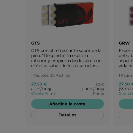
GTS
GRW
GTS con el refrescante sabor de la
Experie
piña. "Despierta" tu espíritu
del sab
interior y empieza desde cero con
aspect
el único sabor de los caramelos
vida du
GTS. ¡Disfruta de tu vida y sigue
import
motivado! ¡Te mereces un aplauso!
1 Paquete, 30 Pastillas
estaci
1 Paquet
delicio
27.50 €
27.50 
50 €
(55 €/100g)
(100 €/100g)
(55 €/1
Cliente Prime
Prime
Cliente
Añadir a la cesta
Detalles