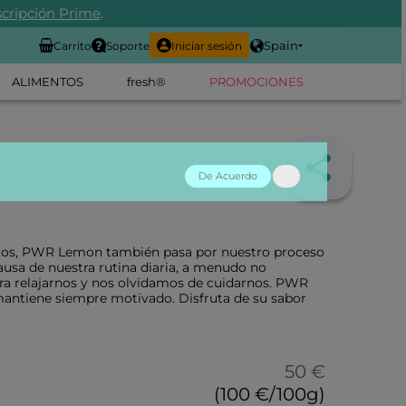
cripción Prime
.
Spain
Carrito
Soporte
Iniciar sesión
ALIMENTOS
fresh®
PROMOCIONES
De Acuerdo
os, PWR Lemon también pasa por nuestro proceso
causa de nuestra rutina diaria, a menudo no
ra relajarnos y nos olvidamos de cuidarnos. PWR
antiene siempre motivado. Disfruta de su sabor
50 €
(100 €/100g)