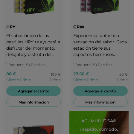
HPY
GRW
El sabor único de las
Experiencia fantástica -
pastillas HPY te ayudará a
sensación del sabor. Cada
disfrutar del momento.
estación tiene sus
Relájate y disfruta del
aspectos hermosos.
sabor de HPY. Después de
Disfruta de tu vida
1 Paquete, 30 Pastillas
1 Paquete, 30 Pastillas
una pequeña pausa el
durante todo el año. Es
mundo será diferente y tú
importante ajustar tu
88 €
27.50 €
100 €
50 €
podrásencargarte de tus
dieta a cada estación. Haz
Cliente Prime
Prime
Cliente Prime
Prime
tareas cotidianas con
una pausa con el
Agregar al carrito
Agregar al carrito
nuevas fuerzas.
delicioso sabor de las
uvas.
Más información
Más información
ACUMULLIT SA®
¡Rápido, cómodo,