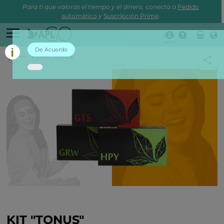
Para ti que valoras el tiempo y el dinero, conecta a
Pedido
automático
y
Suscripción Prime
.
Iniciar
sesión
De Acuerdo
Volver atrás
KIT "TONUS"