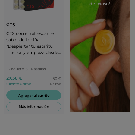
delicioso!
GTS
GTS con el refrescante
sabor de la piña.
"Despierta" tu espíritu
interior y empieza desde
cero con el único sabor
de los caramelos GTS.
1 Paquete, 30 Pastillas
¡Disfruta de tu vida y
sigue motivado! ¡Te
27.50 €
50 €
mereces un aplauso!
Cliente Prime
Prime
Agregar al carrito
Más información