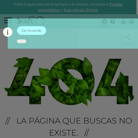
Para ti que valoras el tiempo y el dinero, conecta a
Pedido
automático
y
Suscripción Prime
.
Iniciar
sesión
De Acuerdo
// LA PÁGINA QUE BUSCAS NO
EXISTE. //